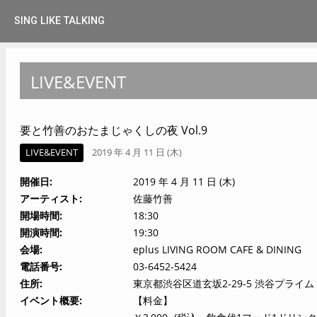
SING LIKE TALKING
LIVE&EVENT
要と竹善のおたまじゃくしの夜 Vol.9
LIVE&EVENT
2019 年 4 月 11 日 (木)
開催日
2019 年 4 月 11 日 (木)
アーティスト
佐藤竹善
開場時間
18:30
開演時間
19:30
会場
eplus LIVING ROOM CAFE & DINING
電話番号
03-6452-5424
住所
東京都渋谷区道玄坂2-29-5 渋谷プライム 
イベント概要
【料金】