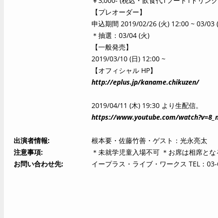
￥3,000- (税込・飲食代1フード1ドリンク
【プレオーダー】
申込期間 2019/02/26 (火) 12:00 ~ 03/03 (
＊抽選：03/04 (火)
【一般発売】
2019/03/10 (日) 12:00 ~
【オフィシャル HP】
http://eplus.jp/kaname.chikuzen/
2019/04/11 (木) 19:30 より生配信。
https://www.youtube.com/watch?v=8
出演者情報
根本要・佐藤竹善・ゲスト：光永亮太
注意事項
＊未就学児童入場不可 ＊お席は相席とな
お問い合わせ先
イープラス・ライブ・ワークス TEL：03-64