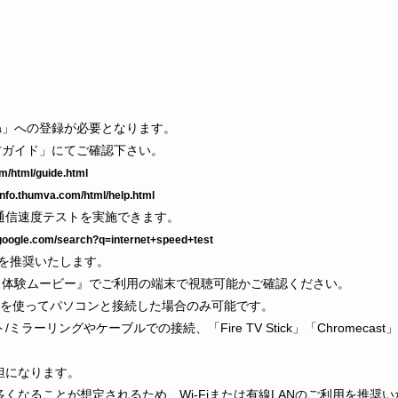
va」への登録が必要となります。
い方ガイド」にてご確認下さい。
om/html/guide.html
/info.thumva.com/html/help.html
通信速度テストを実施できます。
google.com/search?q=internet+speed+test
保を推奨いたします。
mva 体験ムービー』でご利用の端末で視聴可能かご確認ください。
どを使ってパソコンと接続した場合のみ可能です。
ーリングやケーブルでの接続、「Fire TV Stick」「Chromecas
担になります。
くなることが想定されるため、Wi-Fiまたは有線LANのご利用を推奨い