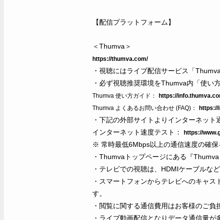
【配信プラットフォーム】
＜Thumva＞
https://thumva.com/
・視聴にはライブ配信サービス「Thum
・必ず視聴推奨環境をThumva内「使
Thumva
使い方ガイド：
https://info.thumva.c
Thumva
よくあるお問い合わせ (FAQ)：
https:/
・下記の外部サイトよりインターネット
インターネット速度テスト：
https://www.
※ 常時最低6Mbps以上の通信速度の確
・Thumvaトップページにある『Thu
・テレビでの視聴は、HDMIケーブルな
・スマートフォンからテレビへのキャスト/ミラ
す。
・閲覧に関する通信費用はお客様のご負
・ライブ動画配信となりデータ通信量が多