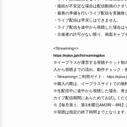
・接続が不安定な場合は配信動画のクオ
・最善の準備を行いライブ配信を実施致
・ライブ配信は早戻しはできません。
・ライブ配信を途中から視聴した場合は
・主催者の許可がない限り、画面キャプチ
<Streaming+>
https://eplus.jp/sf/streamingplus
※イープラスが運営する視聴チケット制
入から視聴までの流れ、動作チェック・推奨
・Streaming+ご利用ガイド：
https://eplus
※購入の際は、イープラスサイトでの無
※生配信中に途中から視聴した場合、巻
カイブ配信期間にあらためてお試しくだ
※【毎月第１、第3木曜日AM2時～8時
※視聴は指定の終了時間までとなります