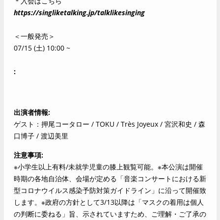
＊入会はこちら
https://singliketalking.jp/talklikesinging
＜一般発売＞
07/15 (土) 10:00 ~
出演者情報
ゲスト：押尾コータロー / TOKU / Très Joyeux / 宮沢和史 / 森
口博子 / 渡辺美里
注意事項
※小学生以上有料/未就学児童の膝上観覧可能。※本公演は開催
時期の各地自治体、会場が定める「音楽コンサートにおける新
型コロナウイルス感染予防対策ガイドライン」に沿って開催致
します。※政府の方針として3/13以降は「マスクの着用は個人
の判断に委ねる」旨、示されていますため、ご理解・ご了承の