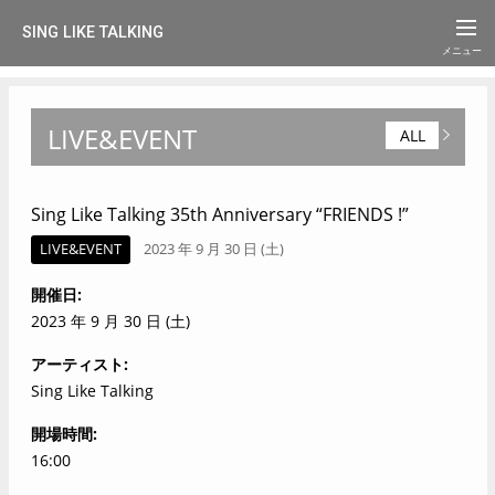
SING LIKE TALKING
LIVE&EVENT
ALL
Sing Like Talking 35th Anniversary “FRIENDS !”
LIVE&EVENT
2023 年 9 月 30 日 (土)
開催日
2023 年 9 月 30 日 (土)
アーティスト
Sing Like Talking
開場時間
16:00