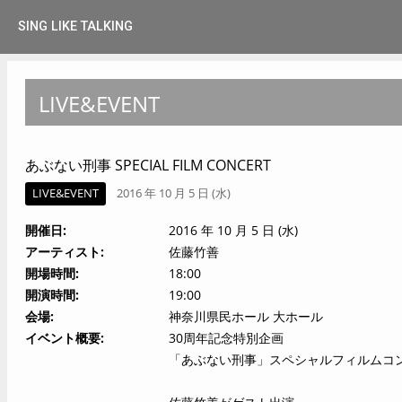
SING LIKE TALKING
LIVE&EVENT
あぶない刑事 SPECIAL FILM CONCERT
LIVE&EVENT
2016 年 10 月 5 日 (水)
開催日
2016 年 10 月 5 日 (水)
アーティスト
佐藤竹善
開場時間
18:00
開演時間
19:00
会場
神奈川県民ホール 大ホール
イベント概要
30周年記念特別企画
「あぶない刑事」スペシャルフィルムコ