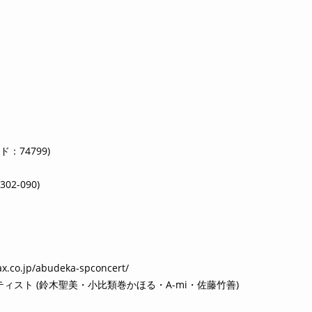
ード：74799)
02-090)
x.co.jp/abudeka-spconcert/
スト (鈴木聖美・小比類巻かほる・A-mi・佐藤竹善)