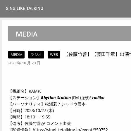
SING LIKE TALKING
MEDIA
【佐藤竹善】【藤田千章】出演情報 ＊
MEDIA
ラジオ
WEB
2023 年 10 月 20 日
【番組名】RAMP.
【ステーション】
Rhythm Station
(FM 山形)/
radiko
【パーソナリティ】松浦彩 / シャドウ國本
【日時】2023/10/27 (木)
【時間】18:10 ~ 19:55
【備考】佐藤竹善が コメント出演
【関連情報】
https://singliketalking.jp/event/350752