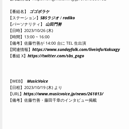
【番組名】
ゴゴボラケ
【ステーション】
SBSラジオ
/
radiko
【パーソナリティ】
山田門努
【日時】2023/10/26 (木)
【時間】13:00 ~ 16:00
【備考】佐藤竹善が 14:00 台に TEL 生出演
【関連情報】
https://www.sundayfolk.com/liveinfo/6xkuxgy
【番組 X】
https://twitter.com/sbs_gogo
【WEB】
MusicVoice
【日程】2023/10/19 (木) より
【URL】
https://www.musicvoice.jp/news/261813/
【備考】佐藤竹善・藤田千章のインタビュー掲載