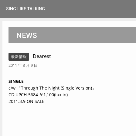
SING LIKE TALKING
NEWS
Dearest
最新情報
2011 年 3 月 9 日
SINGLE
c/w 「Through The Night (Single Version)」
CD:UPCH-5684 ￥1,100(tax in)
2011.3.9 ON SALE