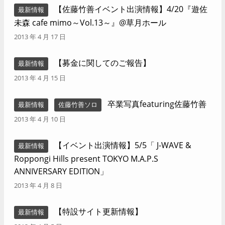
【佐藤竹善イベント出演情報】4/20『遊佐
最新情報
未森 cafe mimo～Vol.13～』@草月ホール
2013 年 4 月 17 日
【募金に関してのご報告】
最新情報
2013 年 4 月 15 日
卒業写真featuring佐藤竹善
最新情報
佐藤竹善ソロ
2013 年 4 月 10 日
【イベント出演情報】5/5「 J-WAVE &
最新情報
Roppongi Hills present TOKYO M.A.P.S
ANNIVERSARY EDITION」
2013 年 4 月 8 日
【特設サイト更新情報】
最新情報